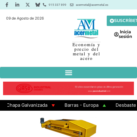
915 337 899
acermetal@acermetal.es
09 de Agosto de 2026
SUSCRÍBE
Inicia
sesión
Economía y
precio del
metal y del
acero
hapa Galvanizada
Barras - Europa
Desbaste - As
AMA 3 - Cuadrados 200x200x8
Chapa Laminada en Cal