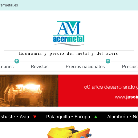
ermetal.es
Economía y precio del metal y del acero
letines
Revistas
Precios nacionales
Precios
e - Asia
Palanquilla - Europa
Alambrón - Norte 
en Caliente