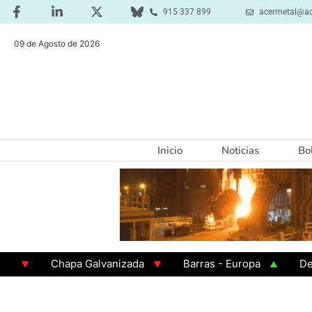
915 337 899
acermetal@ac
09 de Agosto de 2026
Inicio
Noticias
Bo
Chapa Galvanizada
Barras - Europa
Desbast
GAMA 3 - Cuadrados 200x200x8
Chapa Laminada 