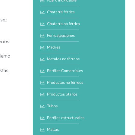
Acero inoxidable
Chatarra férrica
asez
Chatarra no férrica
Ferroaleaciones
ecios
Madres
ierno
Metales no férreos
stas,
Perfiles Comerciales
Productos no férreos
Productos planos
Tubos
Perfiles estructurales
Mallas