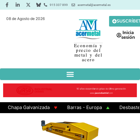
915 337 899
acermetal@acermetal.es
08 de Agosto de 2026
SUSCRÍBE
Inicia
sesión
Economía y
precio del
metal y del
acero
hapa Galvanizada
Barras - Europa
Desbaste - A
AMA 3 - Cuadrados 200x200x8
Chapa Laminada en Ca