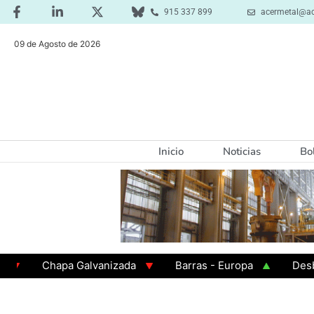
915 337 899
acermetal@ac
09 de Agosto de 2026
Inicio
Noticias
Bo
Chapa Galvanizada
Barras - Europa
Desbaste 
GAMA 3 - Cuadrados 200x200x8
Chapa Laminada en