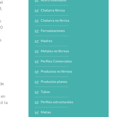
Acero inoxidable
el
8,
Chatarra férrica
e
Chatarra no férrica
20
Ferroaleaciones
s
Madres
Metales no férreos
Perfiles Comerciales
Productos no férreos
Productos planos
 de
Tubos
 en
có la
Perfiles estructurales
Mallas