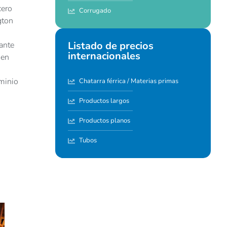
cero
Corrugado
gton
Listado de precios
ante
internacionales
den
uminio
Chatarra férrica / Materias primas
Productos largos
Productos planos
Tubos