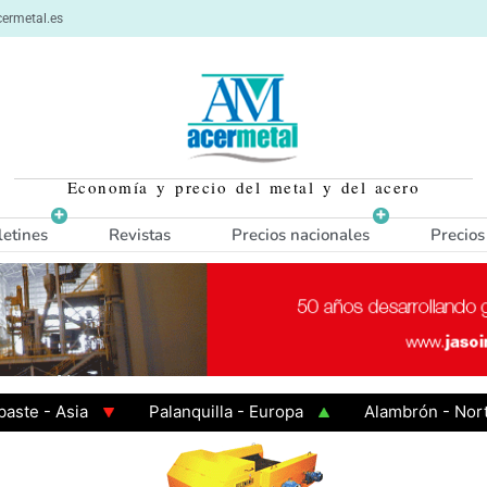
ermetal.es
Economía y precio del metal y del acero
letines
Revistas
Precios nacionales
Precios
- Asia
Palanquilla - Europa
Alambrón - Norte Eu
 Caliente