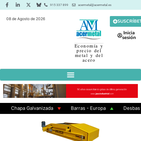
915 337 899
acermetal@acermetal.es
08 de Agosto de 2026
SUSCRÍBE
Inicia
sesión
Economía y
precio del
metal y del
acero
Chapa Galvanizada
Barras - Europa
Desbaste - 
GAMA 3 - Cuadrados 200x200x8
Chapa Laminada en C