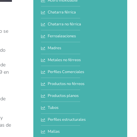
Acero inoxidable
Chatarra férrica
Chatarra no férrica
o se
Ferroaleaciones
Madres
ado
o
Metales no férreos
 de
19 en
Perfiles Comerciales
Productos no férreos
Productos planos
 de
Tubos
 y
Perfiles estructurales
las de
Mallas