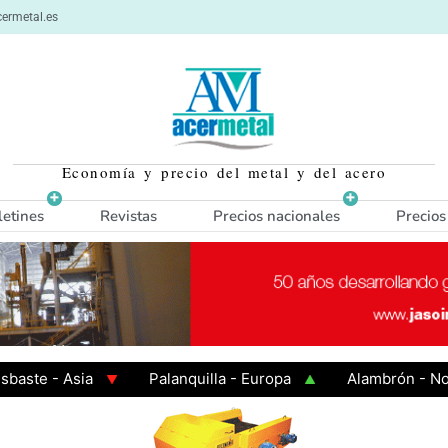
ermetal.es
Economía y precio del metal y del acero
letines
Revistas
Precios nacionales
Precios
 - Asia
Palanquilla - Europa
Alambrón - Norte E
n Caliente