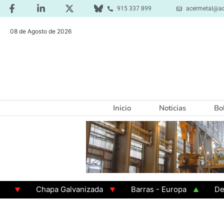
915 337 899
acermetal@ac
08 de Agosto de 2026
Inicio
Noticias
Bo
Chapa Galvanizada
Barras - Europa
Desbaste
GAMA 3 - Cuadrados 200x200x8
Chapa Laminada e