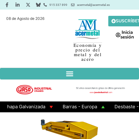
915 337 899
acermetal@acermetal.es
08 de Agosto de 2026
SUSCRÍBE
Inicia
sesión
Economía y
precio del
metal y del
acero
hapa Galvanizada
Barras - Europa
Desbaste - As
AMA 3 - Cuadrados 200x200x8
Chapa Laminada en Cal