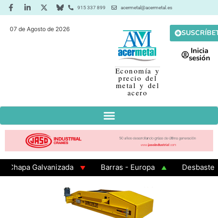
915 337 899
acermetal@acermetal.es
07 de Agosto de 2026
SUSCRÍBE
Inicia
sesión
Economía y
precio del
metal y del
acero
pa Galvanizada
Barras - Europa
Desbaste - Asia
A 3 - Cuadrados 200x200x8
Chapa Laminada en Calie