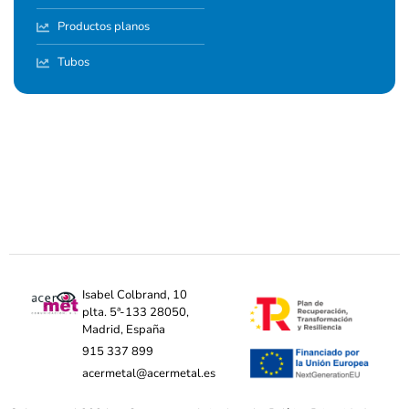
Productos planos
Tubos
Isabel Colbrand, 10
plta. 5ª-133 28050,
Madrid, España
915 337 899
acermetal@acermetal.es