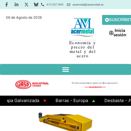
915 337 899
acermetal@acermetal.es
06 de Agosto de 2026
SUSCRÍBE
Inicia
sesión
Economía y
precio del
metal y del
acero
a Galvanizada
Barras - Europa
Desbaste - Asia
 3 - Cuadrados 200x200x8
Chapa Laminada en Calien