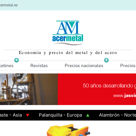
ermetal.es
Economía y precio del metal y del acero
letines
Revistas
Precios nacionales
Precios
Asia
Palanquilla - Europa
Alambrón - Norte Euro
aliente