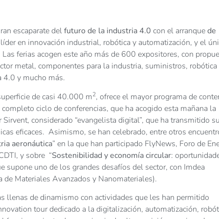
gran escaparate del
futuro de la industria 4.0
con el arranque
de
 líder en innovación industrial, robótica y automatización, y el ún
 Las ferias acogen este año más de 600 expositores, con propu
tor metal, componentes para la industria, suministros, robótica
ia 4.0 y mucho más.
2
superficie de casi 40.000 m
, ofrece el mayor programa de conte
un completo ciclo de conferencias, que ha acogido esta mañana la
er Sirvent, considerado “evangelista digital”, que ha transmitido s
gicas eficaces. Asimismo, se han celebrado, entre otros encuentr
ria aeronáutica
” en la que han participado FlyNews, Foro de Ene
 CDTI, y sobre “
Sostenibilidad y economía circular
: oportunidad
 que supone uno de los grandes desafíos del sector, con Imdea
la de Materiales Avanzados y Nanomateriales).
as llenas de dinamismo con actividades que les han permitido
Innovation tour dedicado a la digitalización, automatización, robót