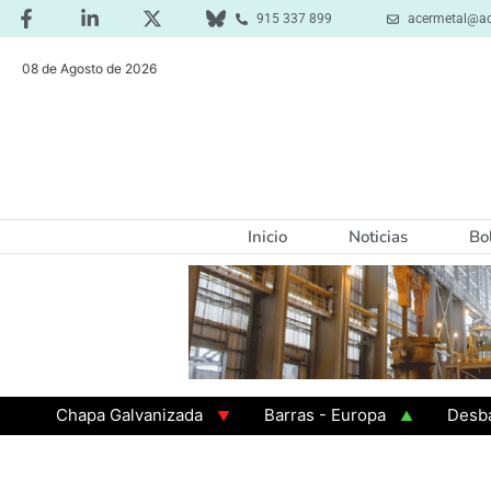
915 337 899
acermetal@ac
08 de Agosto de 2026
Inicio
Noticias
Bo
Chapa Galvanizada
Barras - Europa
Desbaste - 
GAMA 3 - Cuadrados 200x200x8
Chapa Laminada en C