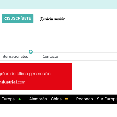
SUSCRÍBETE
Inicia sesión
 internacionales
Contacto
pa
Alambrón - China
Redondo - Sur Europa