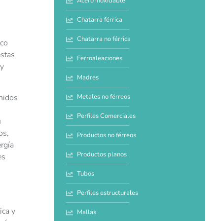
Acero inoxidable
Chatarra férrica
Chatarra no férrica
ico
estas
Ferroaleaciones
 y
Madres
nidos
Metales no férreos
Perfiles Comerciales
u
os,
Productos no férreos
rgía
Productos planos
es
Tubos
Perfiles estructurales
ica y
Mallas