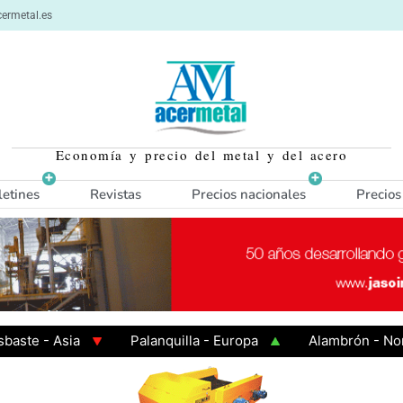
ermetal.es
Economía y precio del metal y del acero
letines
Revistas
Precios nacionales
Precios
 - Asia
Palanquilla - Europa
Alambrón - Norte E
n Caliente