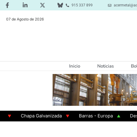
915 337 899
acermetal@ac
07 de Agosto de 2026
Inicio
Noticias
Bo
Chapa Galvanizada
Barras - Europa
Desbaste
GAMA 3 - Cuadrados 200x200x8
Chapa Laminada e