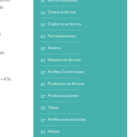
Acero inoxidable
de
Chatarra férrica
Chatarra no férrica
s
Ferroaleaciones
Madres
ias
Metales no férreos
Perfiles Comerciales
 (+4%
Productos no férreos
Productos planos
Tubos
Perfiles estructurales
Mallas