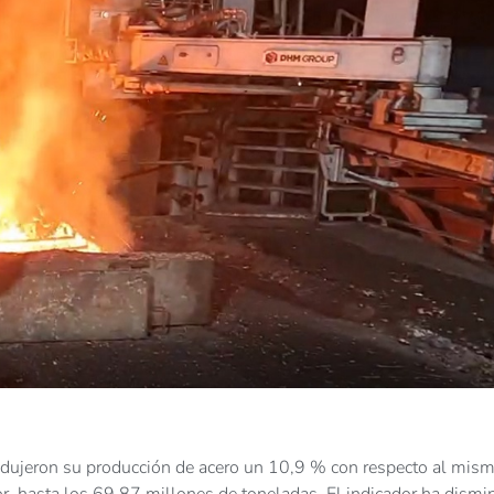
edujeron su producción de acero un 10,9 % con respecto al mis
or, hasta los 69,87 millones de toneladas. El indicador ha dismi