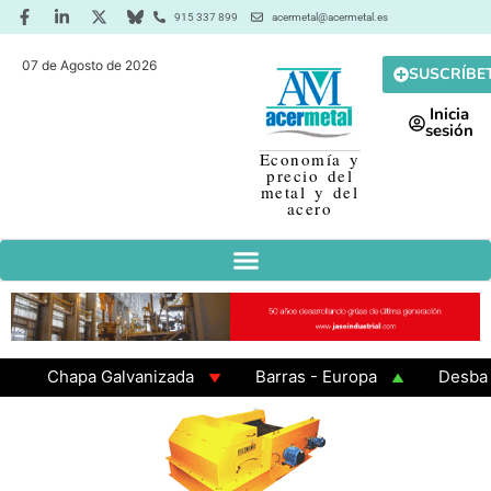
915 337 899
acermetal@acermetal.es
07 de Agosto de 2026
SUSCRÍBE
Inicia
sesión
Economía y
precio del
metal y del
acero
Chapa Galvanizada
Barras - Europa
Desbaste -
GAMA 3 - Cuadrados 200x200x8
Chapa Laminada en 