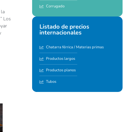
Corrugado
 la
 ” Los
Listado de precios
oyar
internacionales
y
Chatarra férrica / Materias primas
Productos largos
Productos planos
Tubos