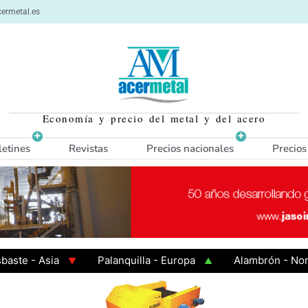
ermetal.es
Economía y precio del metal y del acero
letines
Revistas
Precios nacionales
Precios
e - Asia
Palanquilla - Europa
Alambrón - Norte 
en Caliente