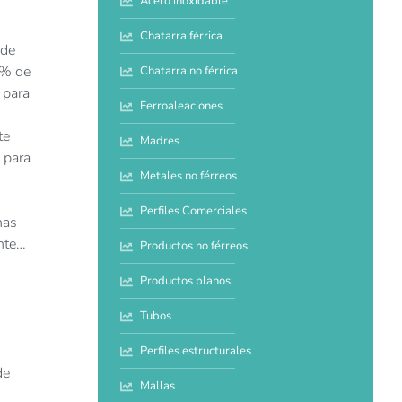
Acero inoxidable
Chatarra férrica
 de
3% de
Chatarra no férrica
 para
Ferroaleaciones
te
Madres
 para
Metales no férreos
Perfiles Comerciales
nas
ente…
Productos no férreos
Productos planos
Tubos
Perfiles estructurales
de
Mallas