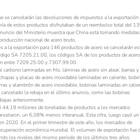
ue se cancelarán las devoluciones de impuestos a la exportación
oría de estos productos disfrutaban de un reembolso total del 1
anuncio del Ministerio muestra que China está tomando medidas
 producción nacional de acero bruto.
 a la exportación para 146 productos de acero se cancelarán es
digo SA 7205.21.00, los códigos SA de los productos de acero
lan entre 7209.25.00 y 7307.99.00.
 carbono laminadas en frío, láminas de acero sin alear, barras y
 chapas y placas de acero inoxidable laminadas en caliente, bobi
arras y alambrón de acero inoxidable, bobinas laminadas en cali
 cancelado la rebaja en el último anuncio, como las bobinas
ebajas anteriormente.
 44,19 millones de toneladas de productos a los mercados
ancelaron, un 6,08% menos interanual. Esta cifra, luego cayó un
n 2020. En el primer trimestre de este año, los mercados de
ecuperación económica mundial. El volumen de exportación fue 
do los niveles del mismo período de los últimos tres años.