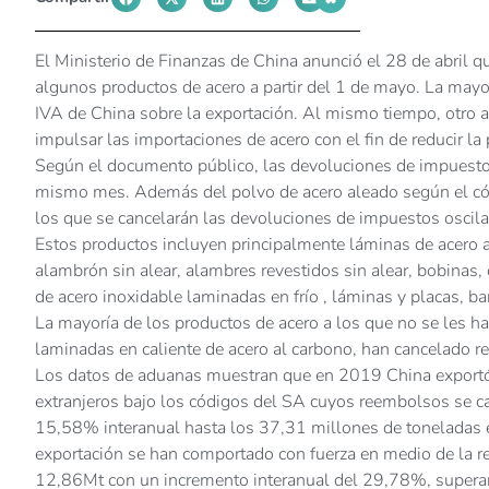
El Ministerio de Finanzas de China anunció el 28 de abril q
algunos productos de acero a partir del 1 de mayo. La may
IVA de China sobre la exportación. Al mismo tiempo, otro 
impulsar las importaciones de acero con el fin de reducir la
Según el documento público, las devoluciones de impuestos
mismo mes. Además del polvo de acero aleado según el có
los que se cancelarán las devoluciones de impuestos osci
Estos productos incluyen principalmente láminas de acero al
alambrón sin alear, alambres revestidos sin alear, bobinas,
de acero inoxidable laminadas en frío , láminas y placas, b
La mayoría de los productos de acero a los que no se les ha
laminadas en caliente de acero al carbono, han cancelado r
Los datos de aduanas muestran que en 2019 China exportó
extranjeros bajo los códigos del SA cuyos reembolsos se c
15,58% interanual hasta los 37,31 millones de toneladas e
exportación se han comportado con fuerza en medio de la r
12,86Mt con un incremento interanual del 29,78%, superan