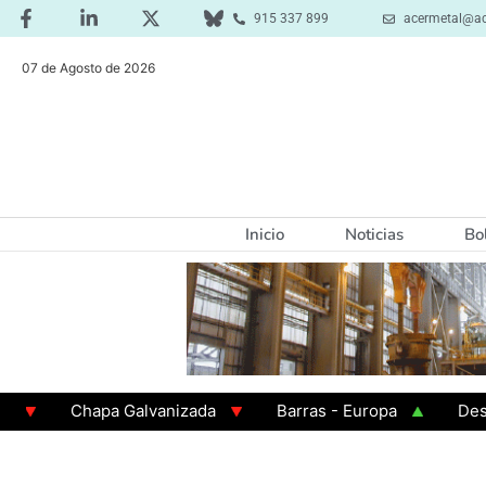
915 337 899
acermetal@ac
07 de Agosto de 2026
Inicio
Noticias
Bo
Chapa Galvanizada
Barras - Europa
Desbast
GAMA 3 - Cuadrados 200x200x8
Chapa Laminada 