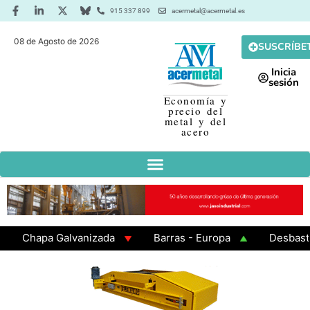
915 337 899
acermetal@acermetal.es
08 de Agosto de 2026
SUSCRÍBE
Inicia
sesión
Economía y
precio del
metal y del
acero
Chapa Galvanizada
Barras - Europa
Desbaste - 
GAMA 3 - Cuadrados 200x200x8
Chapa Laminada en C