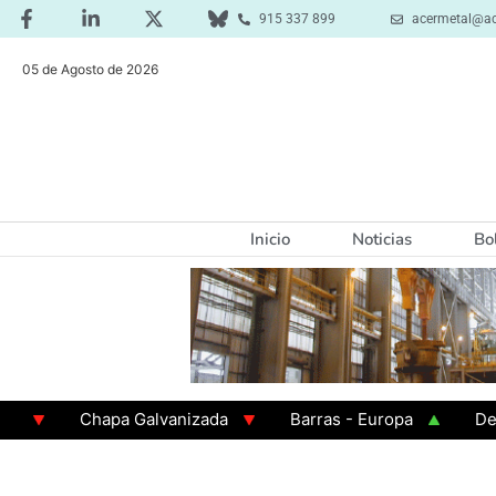
915 337 899
acermetal@ac
05 de Agosto de 2026
Inicio
Noticias
Bo
Chapa Galvanizada
Barras - Europa
Desbaste
GAMA 3 - Cuadrados 200x200x8
Chapa Laminada e