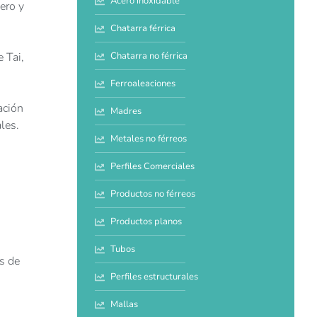
Acero inoxidable
ero y
Chatarra férrica
 Tai,
Chatarra no férrica
Ferroaleaciones
ación
Madres
les.
Metales no férreos
Perfiles Comerciales
Productos no férreos
Productos planos
Tubos
es de
Perfiles estructurales
Mallas