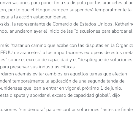
nversaciones para poner fin a su disputa por los aranceles al ac
on, por lo que el bloque europeo suspenderá temporalmente la
uesta a la acción estadounidense.
vskis, la representante de Comercio de Estados Unidos, Katherine
o, anunciaron ayer el inicio de las “discusiones para abordar el
más “trazar un camino que acabe con las disputas en la Organiz
e EEUU de aranceles” a las importaciones europeas de estos meta
s” sobre el exceso de capacidad y el “despliegue de soluciones
ara preservar sus industrias críticas.
acordaron además evitar cambios en aquellos temas que afectan
penderá temporalmente la aplicación de una segunda tanda de
ounidenses que iban a entrar en vigor el próximo 1 de junio.
esta disputa y abordar el exceso de capacidad global”, dijo
scusiones “sin demora” para encontrar soluciones “antes de final