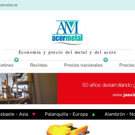
ermetal.es
Economía y precio del metal y del acero
letines
Revistas
Precios nacionales
Precios
 - Asia
Palanquilla - Europa
Alambrón - Norte E
n Caliente