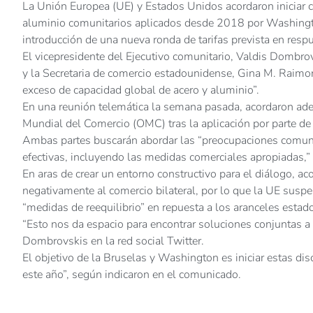
La Unión Europea (UE) y Estados Unidos acordaron iniciar co
aluminio comunitarios aplicados desde 2018 por Washingt
introducción de una nueva ronda de tarifas prevista en resp
El vicepresidente del Ejecutivo comunitario, Valdis Dombro
y la Secretaria de comercio estadounidense, Gina M. Raimond
exceso de capacidad global de acero y aluminio”.
En una reunión telemática la semana pasada, acordaron ade
Mundial del Comercio (OMC) tras la aplicación por parte d
Ambas partes buscarán abordar las “preocupaciones comune
efectivas, incluyendo las medidas comerciales apropiadas,” p
En aras de crear un entorno constructivo para el diálogo, 
negativamente al comercio bilateral, por lo que la UE sus
“medidas de reequilibrio” en repuesta a los aranceles estad
“Esto nos da espacio para encontrar soluciones conjuntas a 
Dombrovskis en la red social Twitter.
El objetivo de la Bruselas y Washington es iniciar estas di
este año”, según indicaron en el comunicado.