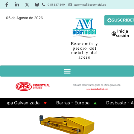
915 337 899
acermetal@acermetal.es
06 de Agosto de 2026
SUSCRÍBE
Inicia
sesión
Economía y
precio del
metal y del
acero
a Galvanizada
Barras - Europa
Desbaste - Asia
A 3 - Cuadrados 200x200x8
Chapa Laminada en Calie