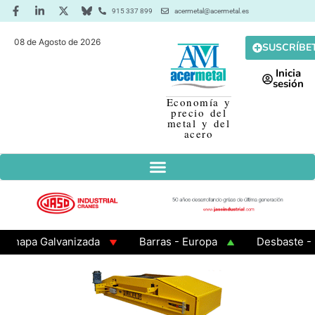
915 337 899
acermetal@acermetal.es
08 de Agosto de 2026
SUSCRÍBE
Inicia
sesión
Economía y
precio del
metal y del
acero
pa Galvanizada
Barras - Europa
Desbaste - Asia
MA 3 - Cuadrados 200x200x8
Chapa Laminada en Cali