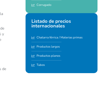
Corrugado
la
Listado de precios
internacionales
 de
% y
Chatarra férrica / Materias primas
e
Productos largos
Productos planos
Tubos
s de