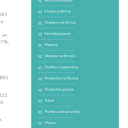
Acero inoxidable
Chatarra férrica
.667
la
Chatarra no férrica
Ferroaleaciones
, un
 27%,
Madres
Metales no férreos
Perfiles Comerciales
6.891
Productos no férreos
Productos planos
2022
Tubos
có
Perfiles estructurales
n
Mallas