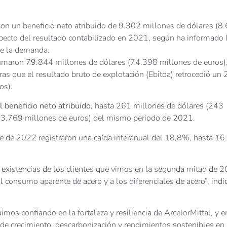
2 con un beneficio neto atribuido de 9.302 millones de dólares (8
pecto del resultado contabilizado en 2021, según ha informado 
de la demanda.
sumaron 79.844 millones de dólares (74.398 millones de euros)
as que el resultado bruto de explotación (Ebitda) retrocedió un
os).
 beneficio neto atribuido
, hasta 261 millones de dólares (243
s (3.769 millones de euros) del mismo periodo de 2021.
tre de 2022 registraron una caída interanual del 18,8%, hasta 1
 de existencias de los clientes que vimos en la segunda mitad de 
l consumo aparente de acero y a los diferenciales de acero”, indi
mos confiando en la fortaleza y resiliencia de ArcelorMittal, y e
a de crecimiento, descarbonización y rendimientos sostenibles en