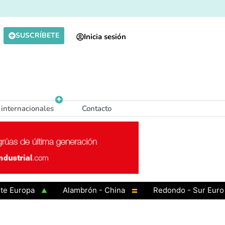
SUSCRÍBETE
Inicia sesión
 internacionales
Contacto
opa
Alambrón - China
Redondo - Sur Europa