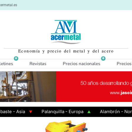
ermetal.es
Economía y precio del metal y del acero
letines
Revistas
Precios nacionales
Precios
 Asia
Palanquilla - Europa
Alambrón - Norte Eur
Caliente