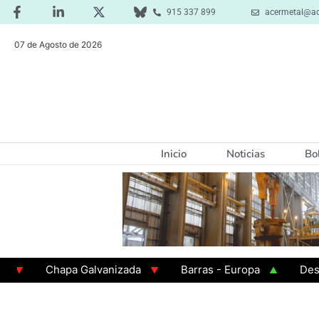
915 337 899
acermetal@ac
07 de Agosto de 2026
Inicio
Noticias
Bo
Chapa Galvanizada
Barras - Europa
Desbaste -
GAMA 3 - Cuadrados 200x200x8
Chapa Laminada en 