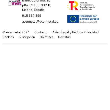
Isabel Colbrand, 10
plta. 5ª-133 28050,
Madrid, España
915 337 899
acermetal@acermetal.es
© Acermetal 2024
Contacto
Aviso Legal y Política Privacidad
Cookies
Suscripción
Boletines
Revistas