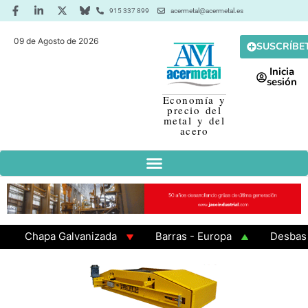
915 337 899
acermetal@acermetal.es
09 de Agosto de 2026
SUSCRÍBE
Inicia
sesión
Economía y
precio del
metal y del
acero
Chapa Galvanizada
Barras - Europa
Desbaste - 
GAMA 3 - Cuadrados 200x200x8
Chapa Laminada en C