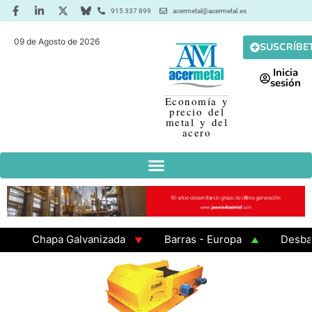
915 337 899
acermetal@acermetal.es
09 de Agosto de 2026
SUSCRÍBE
Inicia
sesión
Economía y
precio del
metal y del
acero
Chapa Galvanizada
Barras - Europa
Desbaste 
GAMA 3 - Cuadrados 200x200x8
Chapa Laminada en