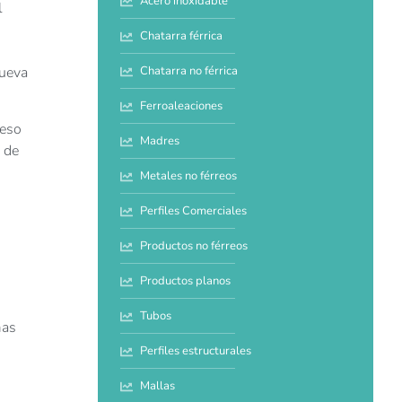
Acero inoxidable
l
Chatarra férrica
Chatarra no férrica
nueva
Ferroaleaciones
reso
Madres
 de
Metales no férreos
Perfiles Comerciales
Productos no férreos
Productos planos
Tubos
mas
Perfiles estructurales
Mallas