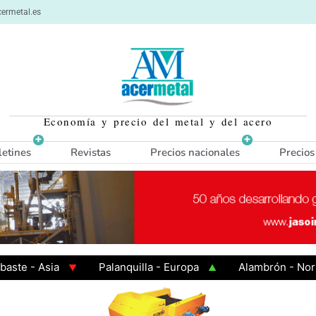
ermetal.es
Economía y precio del metal y del acero
letines
Revistas
Precios nacionales
Precios
- Asia
Palanquilla - Europa
Alambrón - Norte Eu
 Caliente