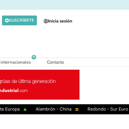
SUSCRÍBETE
Inicia sesión
 internacionales
Contacto
ropa
Alambrón - China
Redondo - Sur Europa