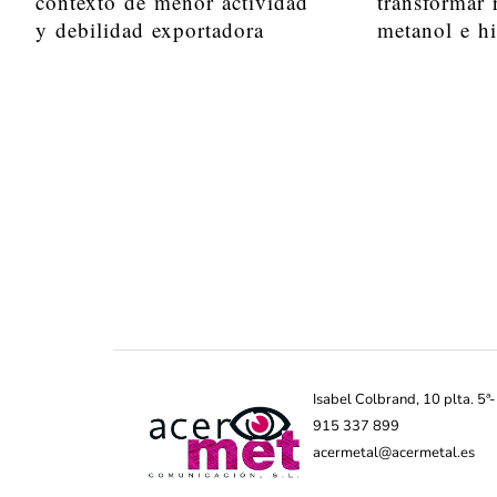
contexto de menor actividad
transformar 
y debilidad exportadora
metanol e h
Isabel Colbrand, 10 plta. 5
915 337 899
acermetal@acermetal.es