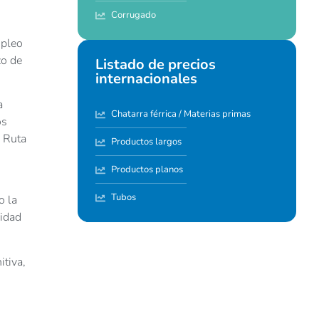
Corrugado
mpleo
zo de
Listado de precios
internacionales
a
Chatarra férrica / Materias primas
os
e Ruta
Productos largos
Productos planos
Tubos
o la
lidad
itiva,