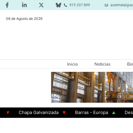
915 337 899
acermetal@ac
06 de Agosto de 2026
Inicio
Noticias
Bo
Chapa Galvanizada
Barras - Europa
Desbaste 
GAMA 3 - Cuadrados 200x200x8
Chapa Laminada en