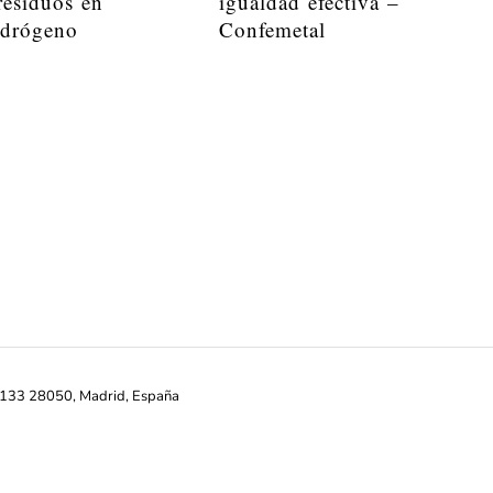
residuos en
igualdad efectiva –
idrógeno
Confemetal
ª-133 28050, Madrid, España