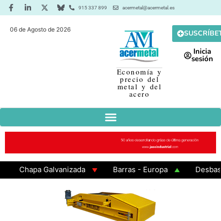
915 337 899
acermetal@acermetal.es
06 de Agosto de 2026
SUSCRÍBE
Inicia
sesión
Economía y
precio del
metal y del
acero
Chapa Galvanizada
Barras - Europa
Desbaste -
GAMA 3 - Cuadrados 200x200x8
Chapa Laminada en 