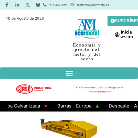
915 337 899
acermetal@acermetal.es
10 de Agosto de 2026
SUSCRÍBE
Inicia
sesión
Economía y
precio del
metal y del
acero
Galvanizada
Barras - Europa
Desbaste - Asia
 - Cuadrados 200x200x8
Chapa Laminada en Caliente