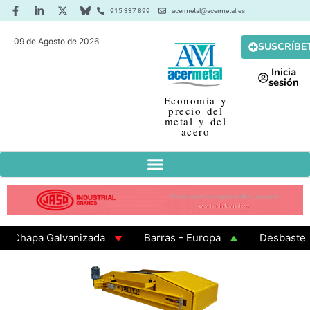
915 337 899
acermetal@acermetal.es
09 de Agosto de 2026
SUSCRÍBE
Inicia
sesión
Economía y
precio del
metal y del
acero
hapa Galvanizada
Barras - Europa
Desbaste - As
AMA 3 - Cuadrados 200x200x8
Chapa Laminada en Cal