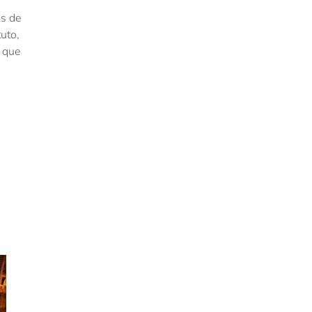
os de
uto,
 que