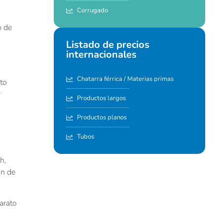
Corrugado
o de
Listado de precios
internacionales
Chatarra férrica / Materias primas
to
y
Productos largos
Productos planos
Tubos
h,
ón de
arato