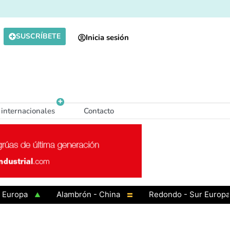
SUSCRÍBETE
Inicia sesión
 internacionales
Contacto
pa
Alambrón - China
Redondo - Sur Europa