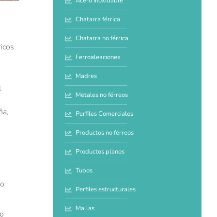
Acero inoxidable
Chatarra férrica
Chatarra no férrica
ricos
Ferroaleaciones
Madres
l
Metales no férreos
ña,
Perfiles Comerciales
Productos no férreos
Productos planos
Tubos
do
Perfiles estructurales
Mallas
do