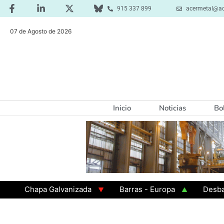
915 337 899
acermetal@ac
07 de Agosto de 2026
Inicio
Noticias
Bo
Chapa Galvanizada
Barras - Europa
Desbaste - 
GAMA 3 - Cuadrados 200x200x8
Chapa Laminada en C