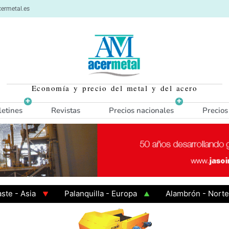
ermetal.es
Economía y precio del metal y del acero
letines
Revistas
Precios nacionales
Precios
Asia
Palanquilla - Europa
Alambrón - Norte Euro
aliente