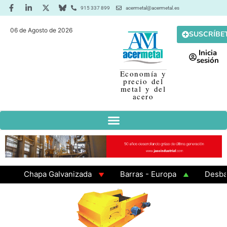
915 337 899
acermetal@acermetal.es
06 de Agosto de 2026
SUSCRÍBE
Inicia
sesión
Economía y
precio del
metal y del
acero
Chapa Galvanizada
Barras - Europa
Desbaste 
GAMA 3 - Cuadrados 200x200x8
Chapa Laminada en