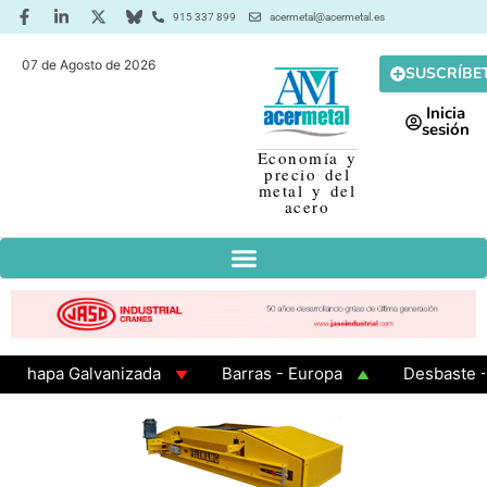
915 337 899
acermetal@acermetal.es
07 de Agosto de 2026
SUSCRÍBE
Inicia
sesión
Economía y
precio del
metal y del
acero
apa Galvanizada
Barras - Europa
Desbaste - Asi
MA 3 - Cuadrados 200x200x8
Chapa Laminada en Cali